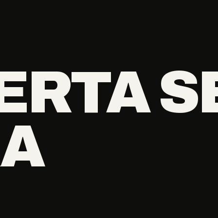
ERTA S
RA